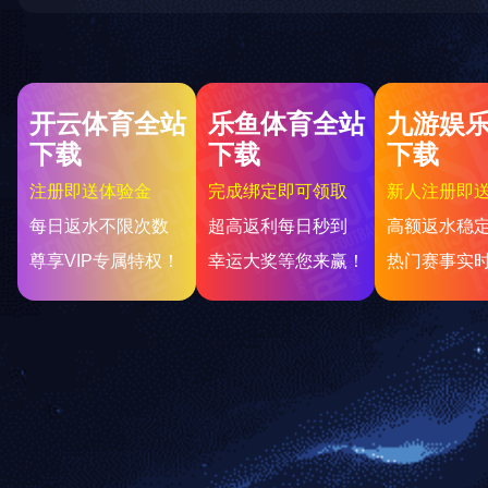
2023 年度安全认证奖
半岛体育官方网站以严谨的数据