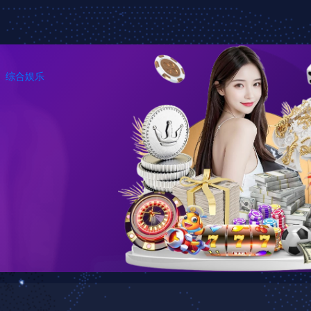
App下载
关于我们
体育热点
隐私政策说明
2. 我们收集的信
网站赛事直播空间，我们重
包括您在注册或使用服务过
您已了解并接受本政策的所
为、位置信息等技术数据。
4. 信息保护与存