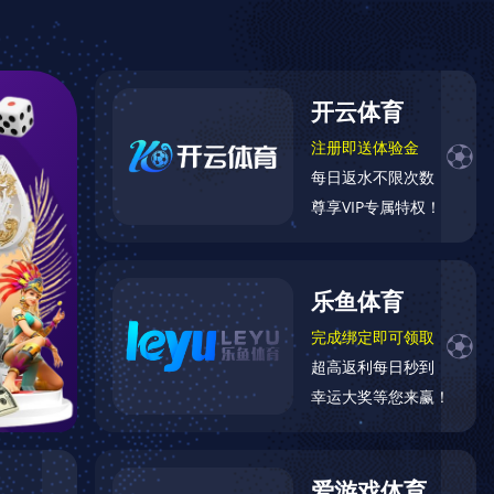
注册入口
息
程中提供的个人信息，以及设备参数、访问行
储